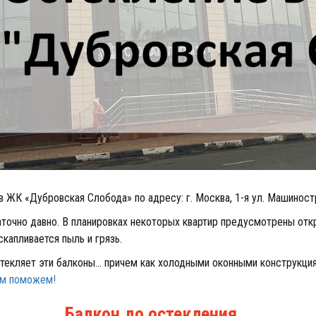
 ЖК «Дубровская Слобода» по адресу: г. Москва, 1-я ул. Машиност
аточно давно. В планировках некоторых квартир предусмотрены от
капливается пыль и грязь.
стекляет эти балконы… причем как холодными оконными конструкция
ам поможем!
Балкон до остекления...