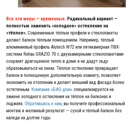
Все эти меры — временные.
Радикальный вариант —
полностью заменить «холодное» остекление на
«тёплое».
Современные тёплые профили и стеклопакеты
делают балкон тёплым помещением. Например, тёплый
алюминиевый профиль Alutech W72 или пятикамерная ПВХ-
система Rehau GRAZIO 70 с двухкамерными стеклопакетами
сохранят драгоценное тепло в доме и не дадут льду
образовываться на окнах. Тёплое остекление превращает
балкон в полноценную дополнительную комнату, позволяет
экономить на отоплении и делает внешний вид фасада более
эстетичным.
Компания «БИО-дом»
специализируется на
замене холодного остекления на тёплое на балконах и
лоджиях.
Обратившись к нам
, вы получите профессиональный
монтаж и желанный результат — сухой и тёплый балкон без
наледи на долгие годы.